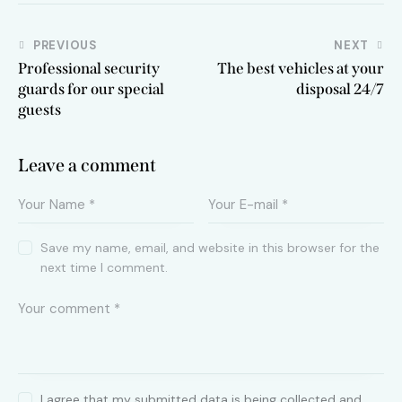
Post
PREVIOUS
NEXT
Professional security
The best vehicles at your
navigation
guards for our special
disposal 24/7
guests
Leave a comment
Save my name, email, and website in this browser for the
next time I comment.
I agree that my submitted data is being collected and