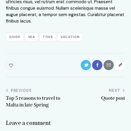
ultricies risus, vel rutrum erat commodo ut. Praesent
finibus congue euismod. Nullam scelerisque massa vel
augue placerat, a tempor sem egestas. Curabitur placerat
finibus lacus.
GUIDE
SEA
TOUR
VACATION
Post
PREVIOUS
NEXT
Top 5 reasons to travel to
Quote post
navigation
Malta in late Spring
Leave a comment