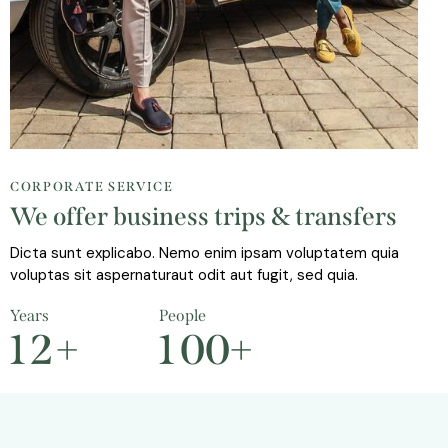
CORPORATE SERVICE
We offer business trips & transfers
Dicta sunt explicabo. Nemo enim ipsam voluptatem quia
voluptas sit aspernaturaut odit aut fugit, sed quia.
Years
People
1
2
+
1
0
0
+