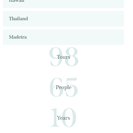
Hawaii
Thailand
Madeira
98
Tours
65
People
10
Years